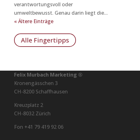
verantwortungsvoll oder
umweltbewusst. Genau darin liegt die...
« Ältere Einträge
Alle Fingertipps
Felix Murbach Marketing ®
Kronengässchen 3
CH-8200 Schaffhausen
Kreuzplatz 2
CH-8032 Zürich
Fon +41 79 419 92 06