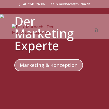
+41 79 419 92 06
felix.murbach@murba.ch
Der
Marketing
Experte
Marketing & Konzeption