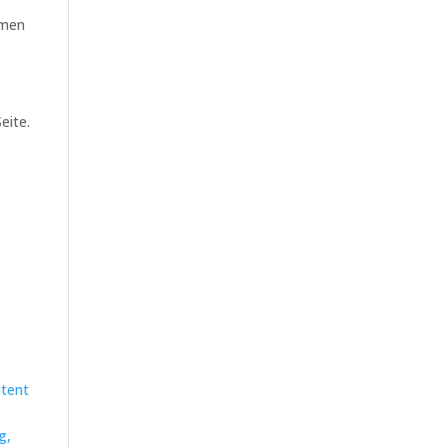
emen
eite.
tent
g,