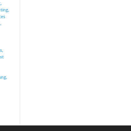
,
ting,
tes
,
g
s,
it
ung,