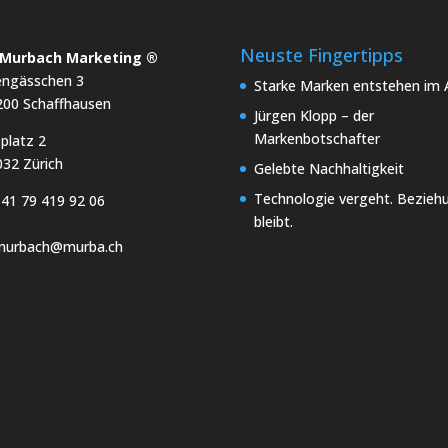
Neuste Fingertipps
x Murbach Marketing ®
engässchen 3
Starke Marken entstehen im A
200 Schaffhausen
Jürgen Klopp – der
Markenbotschafter
platz 2
32 Zürich
Gelebte Nachhaltigkeit
Technologie vergeht. Bezieh
41 79 419 92 06
bleibt.
.murbach@murba.ch