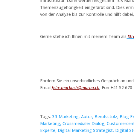
Infrastruktur. Darin werden insgesamt 103 Mark
Themenzugehörigkeit eingefärbt sind. Dies erm
von der Analyse bis zur Kontrolle und hilft dabei,
Gerne steh
e ich Ihnen mit meinem Team als
Str
Fordern Sie ein unverbindliches Gespräch an un
Email
felix.murbach@murba.ch
, Fon
+41 52 670 1
Tags:
3R-Marketing,
Autor,
Berufsstolz,
Blog E
Marketing,
Crossmedialer Dialog,
Customercent
Experte,
Digital Marketing Strategist,
Digital St