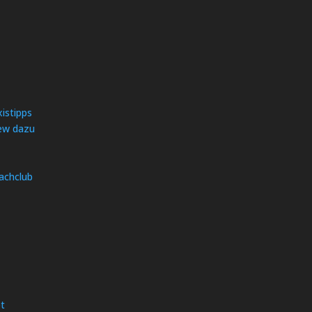
istipps
iew dazu
achclub
et