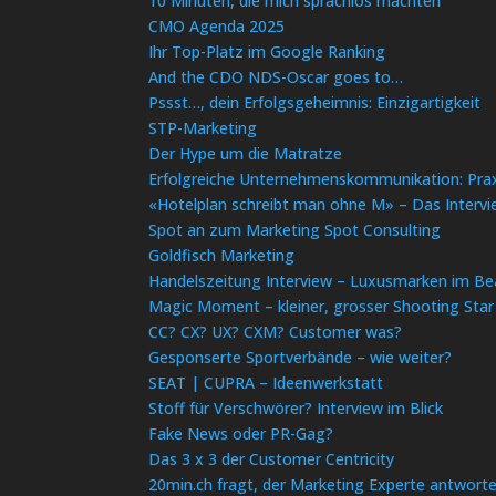
10 Minuten, die mich sprachlos machten
CMO Agenda 2025
Ihr Top-Platz im Google Ranking
And the CDO NDS-Oscar goes to…
Pssst…, dein Erfolgsgeheimnis: Einzigartigkeit
STP-Marketing
Der Hype um die Matratze
Erfolgreiche Unternehmenskommunikation: Prax
«Hotelplan schreibt man ohne M» – Das Interv
Spot an zum Marketing Spot Consulting
Goldfisch Marketing
Handelszeitung Interview – Luxusmarken im Be
Magic Moment – kleiner, grosser Shooting Star
CC? CX? UX? CXM? Customer was?
Gesponserte Sportverbände – wie weiter?
SEAT | CUPRA – Ideenwerkstatt
Stoff für Verschwörer? Interview im Blick
Fake News oder PR-Gag?
Das 3 x 3 der Customer Centricity
20min.ch fragt, der Marketing Experte antwort