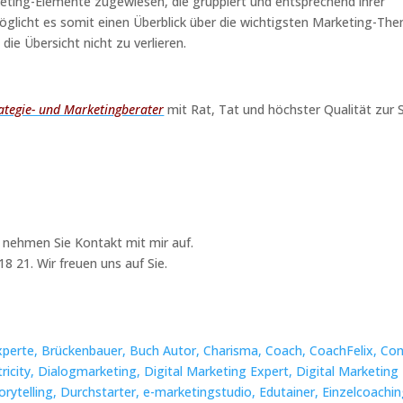
eting-Elemente zugewiesen, die gruppiert und entsprechend ihrer
öglicht es somit einen Überblick über die wichtigsten Marketing-Th
 die Übersicht nicht zu verlieren.
ategie- und Marketingberater
mit Rat, Tat und höchster Qualität zur S
d nehmen Sie Kontakt mit mir auf.
8 21. Wir freuen uns auf Sie.
xperte,
Brückenbauer,
Buch Autor,
Charisma,
Coach,
CoachFelix,
Con
ricity,
Dialogmarketing,
Digital Marketing Expert,
Digital Marketing
orytelling,
Durchstarter,
e-marketingstudio,
Edutainer,
Einzelcoachin