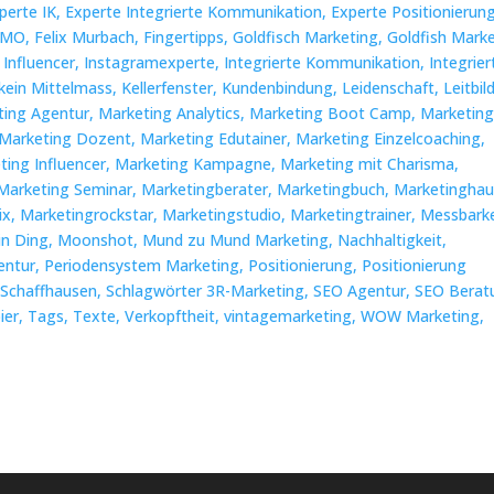
perte IK,
Experte Integrierte Kommunikation,
Experte Positionierung
 CMO,
Felix Murbach,
Fingertipps,
Goldfisch Marketing,
Goldfish Marke
,
Influencer,
Instagramexperte,
Integrierte Kommunikation,
Integrier
kein Mittelmass,
Kellerfenster,
Kundenbindung,
Leidenschaft,
Leitbild
ting Agentur,
Marketing Analytics,
Marketing Boot Camp,
Marketin
Marketing Dozent,
Marketing Edutainer,
Marketing Einzelcoaching,
ting Influencer,
Marketing Kampagne,
Marketing mit Charisma,
Marketing Seminar,
Marketingberater,
Marketingbuch,
Marketinghau
ix,
Marketingrockstar,
Marketingstudio,
Marketingtrainer,
Messbarke
in Ding,
Moonshot,
Mund zu Mund Marketing,
Nachhaltigkeit,
entur,
Periodensystem Marketing,
Positionierung,
Positionierung
,
Schaffhausen,
Schlagwörter 3R-Marketing,
SEO Agentur,
SEO Berat
ier,
Tags,
Texte,
Verkopftheit,
vintagemarketing,
WOW Marketing,