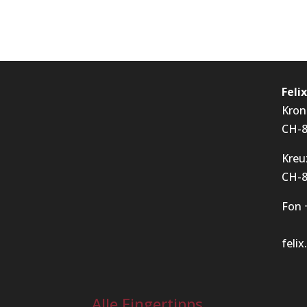
Feli
Kron
CH-8
Kreu
CH-8
Fon 
feli
Alle Fingertipps