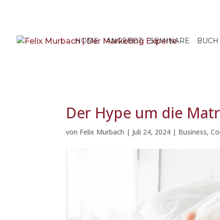
+41 79 419 92 06
felix.murbach@murba.ch
HOME
ANGEBOT
SEMINARE
BUCH
Der Hype um die Matr
von
Felix Murbach
|
Juli 24, 2024
|
Business
,
Co