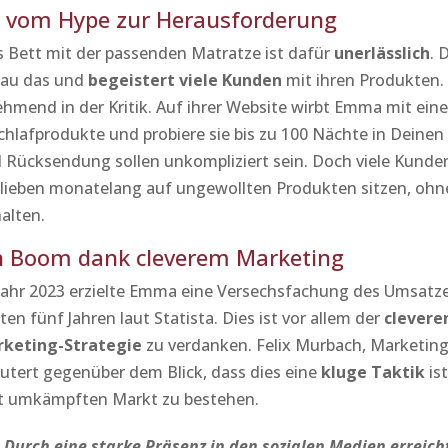
k – vom Hype zur Herausforderung
es Bett mit der passenden Matratze ist dafür
unerlässlich
. 
nau das und
begeistert viele Kunden
mit ihren Produkten.
hmend in der Kritik. Auf ihrer Website wirbt Emma mit ei
Schlafprodukte und probiere sie bis zu 100 Nächte in Deine
d Rücksendung sollen unkompliziert sein. Doch viele Kunde
 blieben monatelang auf ungewollten Produkten sitzen, ohn
alten.
n Boom dank cleverem Marketing
Jahr 2023 erzielte Emma eine Versechsfachung des Umsatze
zten fünf Jahren laut Statista. Dies ist vor allem der
clevere
keting-Strategie
zu verdanken. Felix Murbach, Marketing
äutert gegenüber dem Blick, dass dies eine
kluge Taktik
is
t umkämpften Markt zu bestehen.
„
Durch eine starke Präsenz in den sozialen Medien erreich