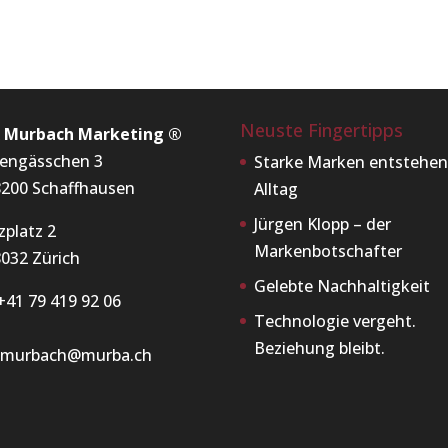
Neuste Fingertipps
x Murbach Marketing ®
engässchen 3
Starke Marken entstehen
200 Schaffhausen
Alltag
Jürgen Klopp – der
zplatz 2
Markenbotschafter
032 Zürich
Gelebte Nachhaltigkeit
+41 79 419 92 06
Technologie vergeht.
Beziehung bleibt.
x.murbach@murba.ch