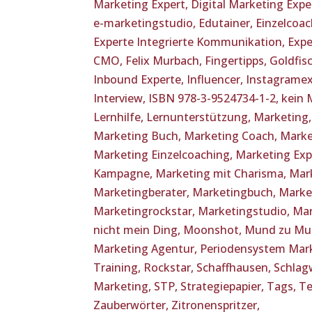
Marketing Expert,
Digital Marketing Expe
e-marketingstudio,
Edutainer,
Einzelcoa
Experte Integrierte Kommunikation,
Expe
CMO,
Felix Murbach,
Fingertipps,
Goldfis
Inbound Experte,
Influencer,
Instagramex
Interview,
ISBN 978-3-9524734-1-2,
kein 
Lernhilfe,
Lernunterstützung,
Marketing
Marketing Buch,
Marketing Coach,
Marke
Marketing Einzelcoaching,
Marketing Exp
Kampagne,
Marketing mit Charisma,
Mark
Marketingberater,
Marketingbuch,
Marke
Marketingrockstar,
Marketingstudio,
Mar
nicht mein Ding,
Moonshot,
Mund zu Mu
Marketing Agentur,
Periodensystem Mar
Training,
Rockstar,
Schaffhausen,
Schlag
Marketing,
STP,
Strategiepapier,
Tags,
Te
Zauberwörter,
Zitronenspritzer,