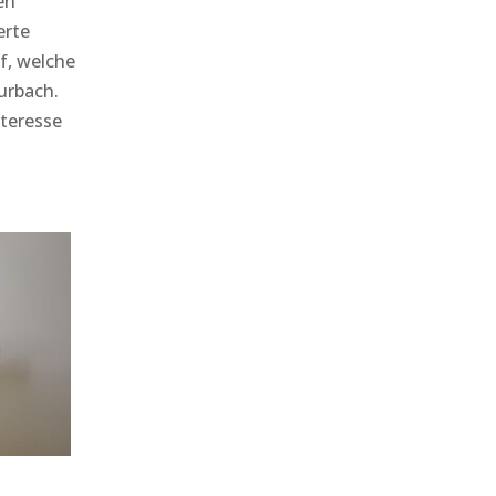
en
erte
f, welche
urbach.
nteresse