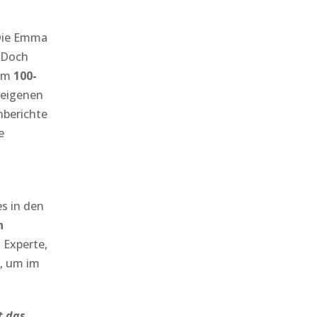
Die Emma
 Doch
nem
100-
n eigenen
nberichte
e
s in den
n
 Experte,
t, um im
t das