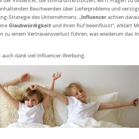
l der Influencer, die Emma unterstützen, wirft Fragen zu d
 anhaltenden Beschwerden über Lieferprobleme und verzög
ing-Strategie des Unternehmens. „
Influencer
achten darau
gene
Glaubwürdigkeit
und ihren Ruf beeinflusst“, erklärt M
n zu einem Vertrauensverlust führen, was wiederum das I
 – auch dank viel Influencer-Werbung.