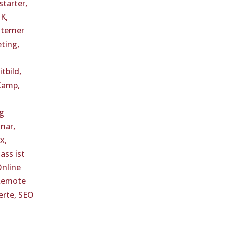
tarter,
IK,
terner
ting,
itbild,
Camp,
g
nar,
x,
ass ist
nline
Remote
erte,
SEO