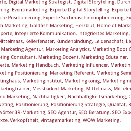
rte,
Digital Marketing Strategist,
Digital Storytelling,
Durchs
ching,
Eventmarketing,
Experte Digital Storytelling,
Experte 
rte Positionierung,
Experte Suchmaschinenoptimierung,
Ex
ch Marketing,
Goldfish Marketing,
Herzblut,
Home of Marke
perte,
Integrierte Kommunikation,
Integriertes Marketing,
Mittelmass,
Kellerfenster,
Kundenbindung,
Leidenschaft,
Le
,
Marketing Agentur,
Marketing Analytics,
Marketing Boot 
ting Consultant,
Marketing Dozent,
Marketing Edutainer,
erte,
Marketing Handbuch,
Marketing Influencer,
Marketin
eting Positionierung,
Marketing Referent,
Marketing Semi
tinghaus,
Marketinginstitut,
Marketingkönig,
Marketingmi
ketingtrainer,
Messbarkeit Marketing,
Mittelmass,
Mittelm
nd Marketing,
Nachhaltigkeit,
Nachhaltigkeitsmarketing,
O
keting,
Positionierung,
Positionierung Strategie,
Qualität,
wörter 3R-Marketing,
SEO Agentur,
SEO Beratung,
SEO Exp
xte,
Verkopftheit,
vintagemarketing,
WOW Marketing,