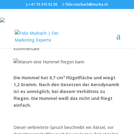
+41 79 419 92 06
felix.murbach@murba.ch
Warum eine Hummel
fliegen kann
von
Felix Murbach
|
Juni 20, 2012
|
Life
|
0
Kommentare
Die Hummel hat 0,7 cm² Flügelfläche und wiegt
1,2 Gramm. Nach den Gesetzen der Aerodynamik
ist es unmöglich, bei diesem Verhältnis zu
fliegen. Die Hummel weiß das nicht und fliegt
einfach.
Dieser verbreitete Spruch beschreibt ein Rätsel, vor