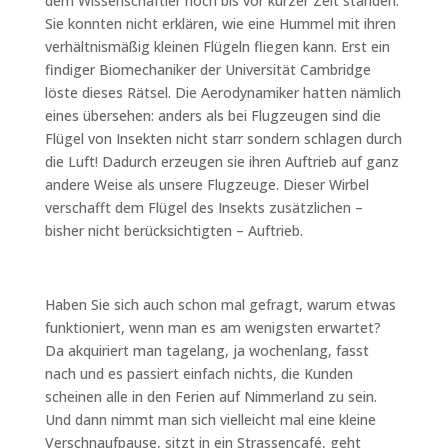
dem Wissenschaftler noch bis vor kurzer Zeit standen.
Sie konnten nicht erklären, wie eine Hummel mit ihren
verhältnismäßig kleinen Flügeln fliegen kann. Erst ein
findiger Biomechaniker der Universität Cambridge
löste dieses Rätsel. Die Aerodynamiker hatten nämlich
eines übersehen: anders als bei Flugzeugen sind die
Flügel von Insekten nicht starr sondern schlagen durch
die Luft! Dadurch erzeugen sie ihren Auftrieb auf ganz
andere Weise als unsere Flugzeuge. Dieser Wirbel
verschafft dem Flügel des Insekts zusätzlichen –
bisher nicht berücksichtigten – Auftrieb.
Haben Sie sich auch schon mal gefragt, warum etwas
funktioniert, wenn man es am wenigsten erwartet?
Da akquiriert man tagelang, ja wochenlang, fasst
nach und es passiert einfach nichts, die Kunden
scheinen alle in den Ferien auf Nimmerland zu sein.
Und dann nimmt man sich vielleicht mal eine kleine
Verschnaufpause, sitzt in ein Strassencafé, geht