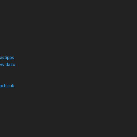
istipps
iew dazu
achclub