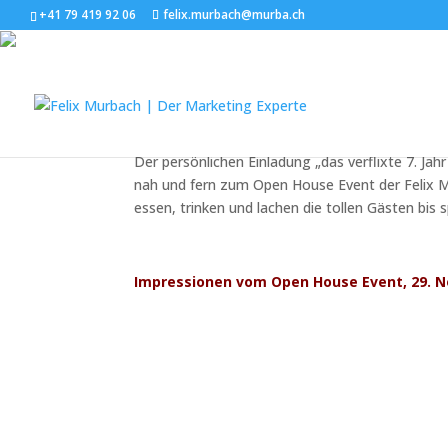
+41 79 419 92 06
felix.murbach@murba.ch
Open House Event
Das verflixte 7. Jahr ist vorb
Der persönlichen Einladung „das verflixte 7. Ja
nah und fern zum Open House Event der Felix 
essen, trinken und lachen die tollen Gästen bis
Impressionen vom Open House Event, 29. 