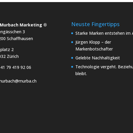
Neuste Fingertipps
x Murbach Marketing ®
engässchen 3
Starke Marken entstehen im A
200 Schaffhausen
Jürgen Klopp – der
Markenbotschafter
platz 2
32 Zürich
Gelebte Nachhaltigkeit
Technologie vergeht. Bezieh
41 79 419 92 06
bleibt.
.murbach@murba.ch