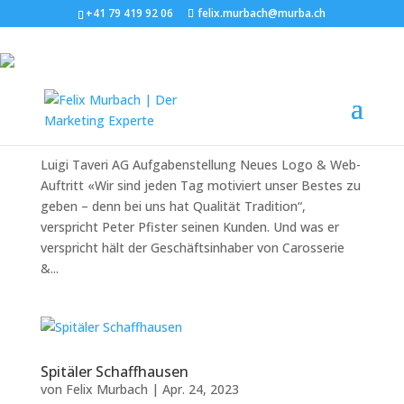
+41 79 419 92 06
felix.murbach@murba.ch
Luigi Taveri AG
von
Felix Murbach
|
Apr. 9, 2024
Luigi Taveri AG Aufgabenstellung Neues Logo & Web-
Auftritt «Wir sind jeden Tag motiviert unser Bestes zu
geben – denn bei uns hat Qualität Tradition“,
verspricht Peter Pfister seinen Kunden. Und was er
verspricht hält der Geschäftsinhaber von Carosserie
&...
Spitäler Schaffhausen
von
Felix Murbach
|
Apr. 24, 2023