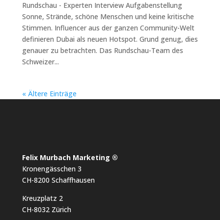
Rundschau - Experten Interview Aufgabenstellung
Sonne, Strände, schöne Menschen und keine kritische
Stimmen. Influencer aus der ganzen Community-Welt
definieren Dubai als neuen Hotspot. Grund genug, dies
genauer zu betrachten. Das Rundschau-Team des
Schweizer...
« Ältere Einträge
Felix Murbach Marketing ®
Kronengässchen 3
CH-8200 Schaffhausen
Kreuzplatz 2
CH-8032 Zürich