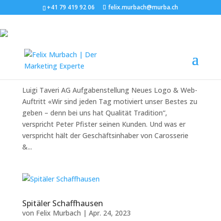
+41 79 419 92 06
felix.murbach@murba.ch
Luigi Taveri AG
von
Felix Murbach
|
Apr. 9, 2024
Luigi Taveri AG Aufgabenstellung Neues Logo & Web-
Auftritt «Wir sind jeden Tag motiviert unser Bestes zu
geben – denn bei uns hat Qualität Tradition“,
verspricht Peter Pfister seinen Kunden. Und was er
verspricht hält der Geschäftsinhaber von Carosserie
&...
Spitäler Schaffhausen
von
Felix Murbach
|
Apr. 24, 2023