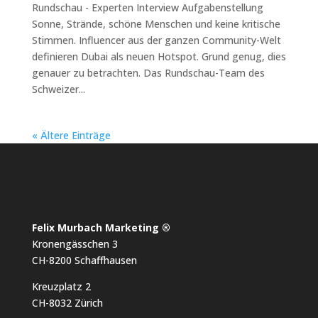
Rundschau - Experten Interview Aufgabenstellung
Sonne, Strände, schöne Menschen und keine kritische
Stimmen. Influencer aus der ganzen Community-Welt
definieren Dubai als neuen Hotspot. Grund genug, dies
genauer zu betrachten. Das Rundschau-Team des
Schweizer...
« Ältere Einträge
Felix Murbach Marketing ®
Kronengässchen 3
CH-8200 Schaffhausen
Kreuzplatz 2
CH-8032 Zürich