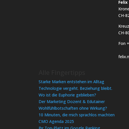
Feli
Kron
CH-8
Kreuz
CH-80
Fon +
felix
Alle Fingertipps
Starke Marken entstehen im Alltag
Technologie vergeht. Beziehung bleibt.
Wo ist die Euphorie geblieben?
Der Marketing Dozent & Edutainer
Wohlfühlbotschaften ohne Wirkung?
10 Minuten, die mich sprachlos machten
CMO Agenda 2025
Ihr Top-Platz im Google Ranking