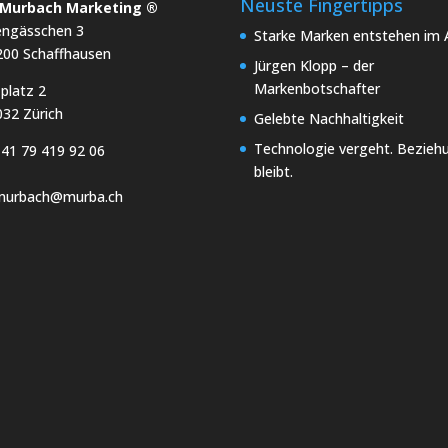
Neuste Fingertipps
x Murbach Marketing ®
engässchen 3
Starke Marken entstehen im A
200 Schaffhausen
Jürgen Klopp – der
Markenbotschafter
platz 2
32 Zürich
Gelebte Nachhaltigkeit
Technologie vergeht. Bezieh
41 79 419 92 06
bleibt.
.murbach@murba.ch