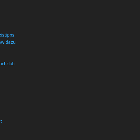
istipps
iew dazu
achclub
et