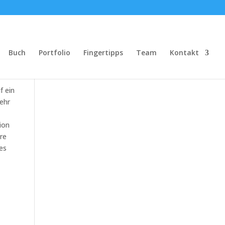
Buch
Portfolio
Fingertipps
Team
Kontakt
f ein
ehr
ion
re
es