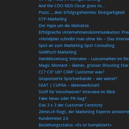
And the CDO NDS-Oscar goes to…
Pssst…, dein Erfolgsgeheimnis: Einzigartigkeit
STP-Marketing
Der Hype um die Matratze
Erfolgreiche Unternehmenskommunikation: Prax
«Hotelplan schreibt man ohne M» – Das Interv
Spot an zum Marketing Spot Consulting
Goldfisch Marketing
Handelszeitung Interview – Luxusmarken im Be
Magic Moment – kleiner, grosser Shooting Star
CC? CX? UX? CXM? Customer was?
Gesponserte Sportverbände – wie weiter?
SEAT | CUPRA – Ideenwerkstatt
Stoff für Verschwörer? Interview im Blick
Fake News oder PR-Gag?
Das 3 x 3 der Customer Centricity
20min.ch fragt, der Marketing Experte antwort
Kundenreise 2.0
Beziehungsstatus: «Es ist kompliziert»