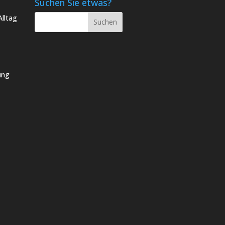
Suchen Sie etwas?
lltag
ung