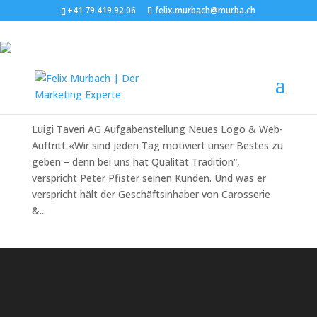
+41 79 419 92 06
felix.murbach@murba.ch
Luigi Taveri AG
von
Felix Murbach
|
Apr. 9, 2024
Luigi Taveri AG Aufgabenstellung Neues Logo & Web-
Auftritt «Wir sind jeden Tag motiviert unser Bestes zu
geben – denn bei uns hat Qualität Tradition“,
verspricht Peter Pfister seinen Kunden. Und was er
verspricht hält der Geschäftsinhaber von Carosserie
&...