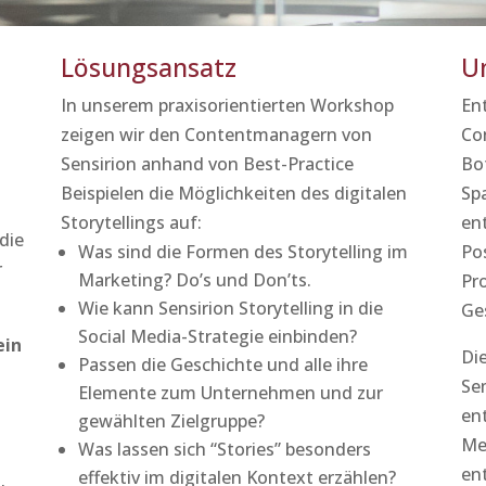
Lösungsansatz
U
In unserem praxisorientierten Workshop
En
zeigen wir den Contentmanagern von
Co
Sensirion anhand von Best-Practice
Bo
Beispielen die Möglichkeiten des digitalen
Sp
Storytellings auf:
ent
 die
Was sind die Formen des Storytelling im
Po
r
Marketing? Do’s und Don’ts.
Pr
Wie kann Sensirion Storytelling in die
Ge
Social Media-Strategie einbinden?
ein
Di
Passen die Geschichte und alle ihre
Se
Elemente zum Unternehmen und zur
en
gewählten Zielgruppe?
Me
Was lassen sich “Stories” besonders
en
effektiv im digitalen Kontext erzählen?