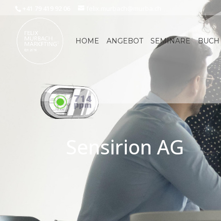
+41 79 419 92 06
felix.murbach@murba.ch
HOME
ANGEBOT
SEMINARE
BUCH
Sensirion AG