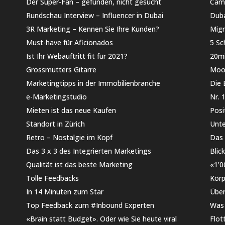
Der Super-Fan – gefunden, nicht gesucht
Camp
Rundschau Interview – Influencer in Dubai
Duba
3R Marketing – Kennen Sie Ihre Kunden?
Migr
Must-have für Aficionados
5 Sc
Ist Ihr Webauftritt fit für 2021?
20mi
Grossmutters Gitarre
Moon
Marketingtipps in der Immobilienbranche
Die 
e-Marketingstudio
Nr. 
Mieten ist das neue Kaufen
Posi
Standort in Zürich
Unt
Retro – Nostalgie im Kopf
Das 
Das 3 x 3 des Integrierten Marketings
Blic
Qualität ist das beste Marketing
«1’0
Tolle Feedbacks
Körp
In 14 Minuten zum Star
Über
Top Feedback zum #Inbound Experten
Was 
«Brain statt Budget». Oder wie Sie heute viral
Flot