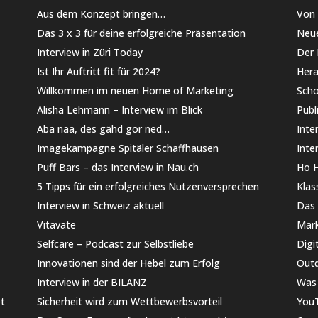
Aus dem Konzept bringen…
Von
Das 3 x 3 für deine erfolgreiche Präsentation
Neue
Interview in Züri Today
Der 
Ist Ihr Auftritt fit für 2024?
Hera
Willkommen im neuen Home of Marketing
Scho
Alisha Lehmann – Interview im Blick
Publ
Aba naa, des gähd gor ned…
Inte
Imagekampagne Spitäler Schaffhausen
Inte
Puff Bars – das Interview in Nau.ch
Ho H
5 Tipps für ein erfolgreiches Nutzenversprechen
Kla
Interview in Schweiz aktuell
Das 
Vitavate
Mark
Selfcare – Podcast zur Selbstliebe
Digi
Innovationen sind der Hebel zum Erfolg
Outd
Interview in der BILANZ
Was 
et
Sicherheit wird zum Wettbewerbsvorteil
YouT