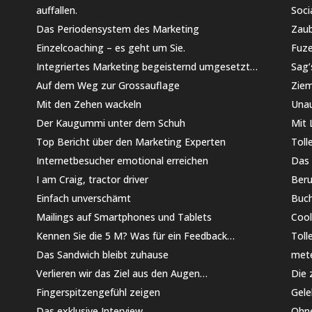
auffallen.
Soci
Das Periodensystem des Marketing
Zaub
Einzelcoaching – es geht um Sie.
Fuze
Integriertes Marketing begeisternd umgesetzt…
Sag’
Auf dem Weg zur Grossauflage
Ziem
Mit den Zehen wackeln
Unau
Der Kaugummi unter dem Schuh
Mit 
Top Bericht über den Marketing Experten
Toll
Internetbesucher emotional erreichen
Das 
I am Craig, tractor driver
Beru
Einfach unverschämt
Buch
Mailings auf Smartphones und Tablets
Cool
Kennen Sie die 5 M? Was für ein Feedback…
Toll
Das Sandwich bleibt zuhause
mete
Verlieren wir das Ziel aus den Augen…
Die 
Fingerspitzengefühl zeigen
Gele
Das exklusive Interview
Ohne