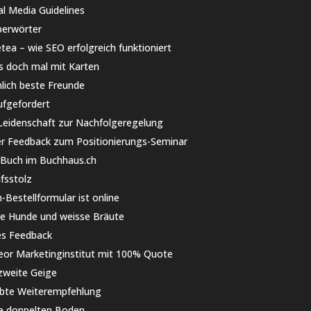
al Media Guidelines
erwörter
tea – wie SEO erfolgreich funktioniert
s doch mal mit Karten
lich beste Freunde
fgefordert
Leidenschaft zur Nachfolgeregelung
er Feedback zum Positionierungs-Seminar
Buch im Buchhaus.ch
fsstolz
-Bestellformular ist online
e Hunde und weisse Bräute
es Feedback
or Marketinginstitut mit 100% Quote
zweite Geige
bte Weiterempfehlung
 doppelten Boden