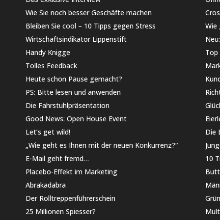
Wie Sie noch besser Geschäfte machen
Cros
Bleiben Sie cool – 10 Tipps gegen Stress
Wie 
Wirtschaftsindikator Lippenstift
Neu:
Handy Knigge
Top
Tolles Feedback
Mar
Heute schon Pause gemacht?
Kund
PS: Bitte lesen und anwenden
Rich
Die Fahrstuhlpräsentation
Glü
Good News: Open House Event
Eier
Let’s get wild!
Die 
„Wie geht es Ihnen mit der neuen Konkurrenz?“
Jung
E-Mail geht fremd…
10 T
Placebo-Effekt im Marketing
Butt
Abrakadabra
Männ
Der Rolltreppenführerschein
Grü
25 Millionen Spiesser?
Mult