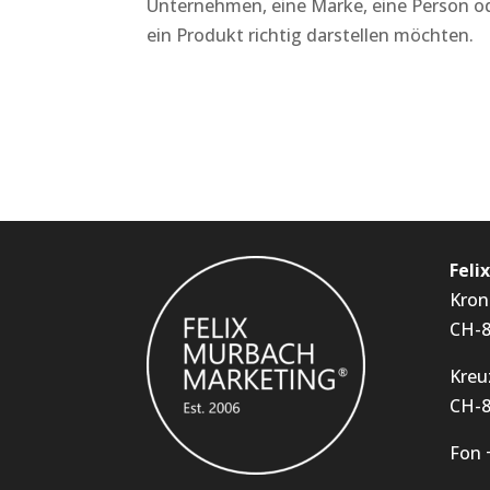
Unternehmen, eine Marke, eine Person o
ein Produkt richtig darstellen möchten.
Feli
Kron
CH-8
Kreu
CH-8
Fon 