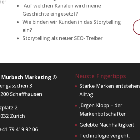
der
Auf welchen Kanälen wird meine
Geschichte eingesetzt?
Wie binden wir Kunden in das Storytelling
ein?
Storytelling als neuer SEO-Treiber
Neuste Fingertipps
x Murbach Marketing ®
engässchen 3
Starke Marken entstehen
200 Schaffhausen
Alltag
Jürgen Klopp – der
zplatz 2
Markenbotschafter
032 Zürich
Gelebte Nachhaltigkeit
+41 79 419 92 06
Technologie vergeht.