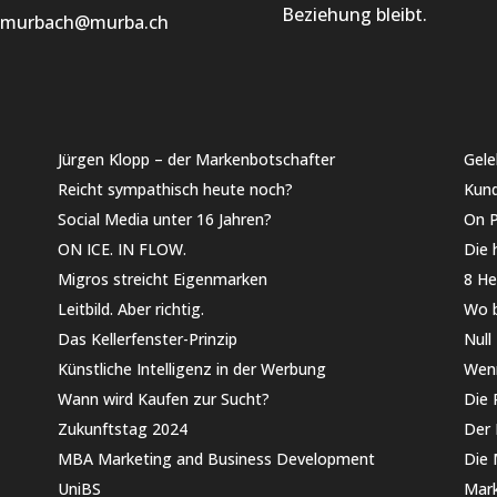
Beziehung bleibt.
x.murbach@murba.ch
Jürgen Klopp – der Markenbotschafter
Gele
Reicht sympathisch heute noch?
Kund
Social Media unter 16 Jahren?
On Po
ON ICE. IN FLOW.
Die 
Migros streicht Eigenmarken
8 He
Leitbild. Aber richtig.
Wo b
Das Kellerfenster-Prinzip
Null
Künstliche Intelligenz in der Werbung
Wen
Wann wird Kaufen zur Sucht?
Die 
Zukunftstag 2024
Der 
MBA Marketing and Business Development
Die 
UniBS
Mark