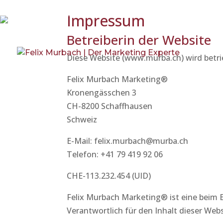
+41 79 419 92 06
felix.murbach@murba.ch
Impressum
Betreiberin der Website
Diese Website (www.murba.ch) wird betri
Felix Murbach Marketing®
Kronengässchen 3
CH-8200 Schaffhausen
Schweiz
E-Mail: felix.murbach@murba.ch
Telefon: +41 79 419 92 06
CHE-113.232.454 (UID)
Felix Murbach Marketing® ist eine beim 
Verantwortlich für den Inhalt dieser Webs