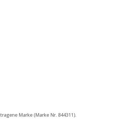
PORTFOLIO
FINGERTIPPS
TEAM
KONTAKT
getragene Marke (Marke Nr. 844311).