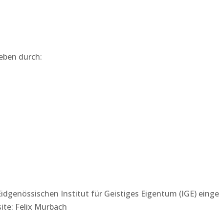
HOME
ANGEBOT
SEMINARE
BUCH
eben durch:
Eidgenössischen Institut für Geistiges Eigentum (IGE) ein
ite: Felix Murbach