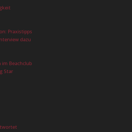
gkeit
n: Praxistipps
Interview dazu
n im Beachclub
g Star
?
ntwortet