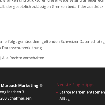
te, Grafiken und Strukturen dieser Website sind urheberrec
alb der gesetzlich zulässigen Grenzen bedarf der ausdrück
n erfolgt gemäss dem geltenden Schweizer Datenschutzge
en Datenschutzerklärung.
 Alle Rechte vorbehalten.
Neuste Fingertipps
x Murbach Marketing ®
engässchen 3
Starke Marken entstehen
200 Schaffhausen
Alltag