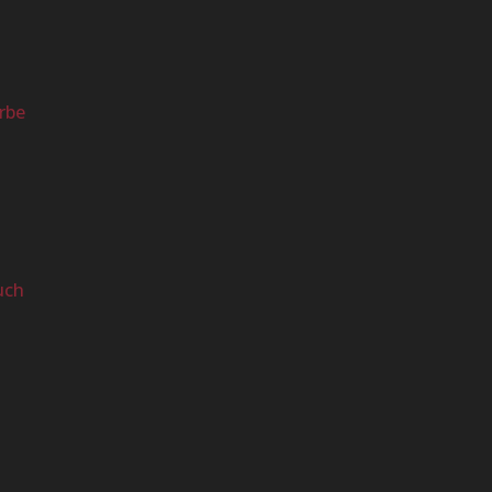
rbe
uch