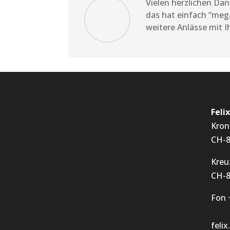
Vielen herzlichen Da
das hat einfach “meg
weitere Anlässe mit 
Feli
Kron
CH-8
Kreu
CH-8
Fon 
feli