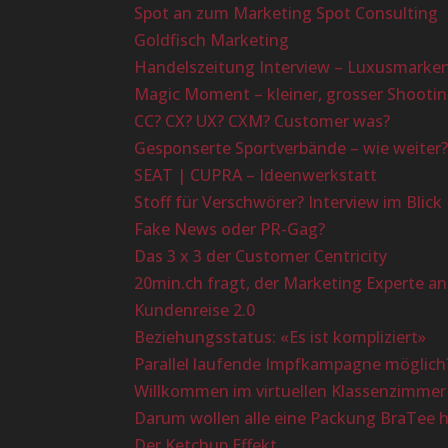
Spot an zum Marketing Spot Consulting
Goldfisch Marketing
Handelszeitung Interview – Luxusmarke
Magic Moment – kleiner, grosser Shootin
CC? CX? UX? CXM? Customer was?
Gesponserte Sportverbände – wie weiter
SEAT | CUPRA – Ideenwerkstatt
Stoff für Verschwörer? Interview im Blick
Fake News oder PR-Gag?
Das 3 x 3 der Customer Centricity
20min.ch fragt, der Marketing Experte a
Kundenreise 2.0
Beziehungsstatus: «Es ist kompliziert»
Parallel laufende Impfkampagne möglich
Willkommen im virtuellen Klassenzimmer
Darum wollen alle eine Packung BraTee 
Der Ketchup Effekt