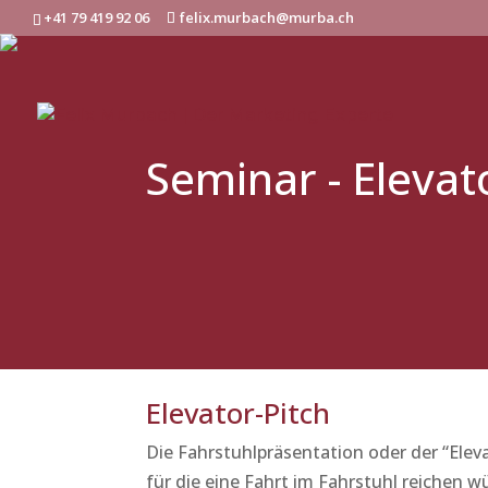
+41 79 419 92 06
felix.murbach@murba.ch
Seminar - Elevat
Elevator-Pitch
Die Fahrstuhlpräsentation oder der “Eleva
für die eine Fahrt im Fahrstuhl reichen w