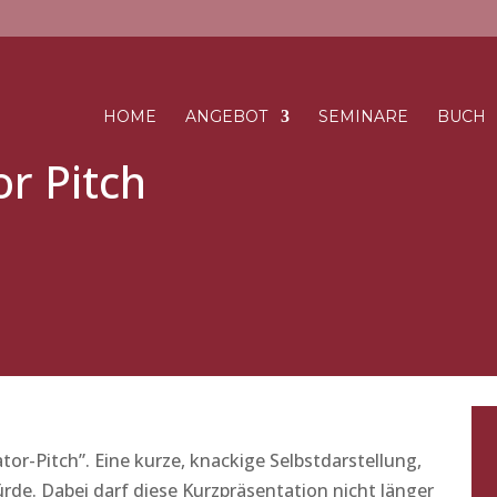
HOME
ANGEBOT
SEMINARE
BUCH
or Pitch
tor-Pitch”. Eine kurze, knackige Selbstdarstellung,
ürde. Dabei darf diese Kurzpräsentation nicht länger