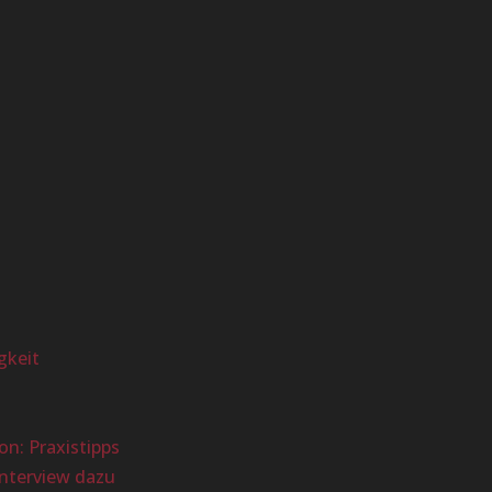
gkeit
n: Praxistipps
Interview dazu