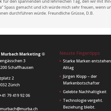
nk für den spannenden und lehrreichen Tag, den wir mit Ih
a” Spass gemacht und ich würde mich sehr freuen, wenn 
Ihnen durchführen würde. Freundliche Grüsse, D.B.
Neuste Fingertipps
x Murbach Marketing ®
engässchen 3
Starke Marken entstehen
200 Schaffhausen
Alltag
Jürgen Klopp – der
zplatz 2
Markenbotschafter
032 Zürich
Gelebte Nachhaltigkeit
+41 79 419 92 06
Technologie vergeht.
Beziehung bleibt.
x.murbach@murba.ch