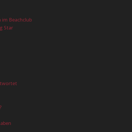
n im Beachclub
g Star
?
ntwortet
?
haben